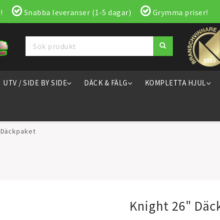
!
Snabba leveranser (1-5 dagar)
Grymma priser!
UTV / SIDE BY SIDE
DÄCK & FÄLG
KOMPLETTA HJUL
" Däckpaket
Knight 26" Däc