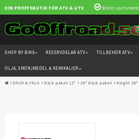
DIN PROFFSBUTIK FÖR ATV & UTV
Brett sortiment
SHOP BY BIKE
RESERVDELAR ATV
TILLBEHÖR ATV
OLJA, SMÖRJMEDEL & KEMIKALIER
DÄCK & FÄLG
Däck paket 12"
26" Däck paket
Knight 26