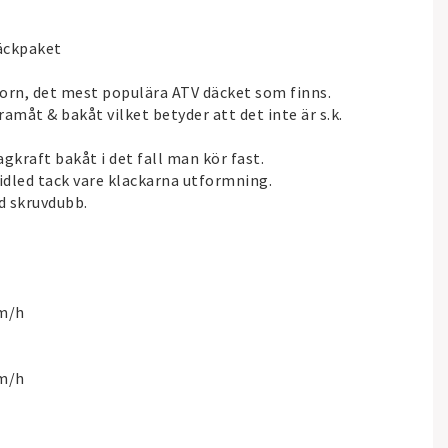
äckpaket
orn, det mest populära ATV däcket som finns.
amåt & bakåt vilket betyder att det inte är s.k.
kraft bakåt i det fall man kör fast.
idled tack vare klackarna utformning.
d skruvdubb.
km/h
km/h