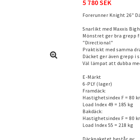
5 780 SEK
Forerunner Knight 26" D
Snarlikt med Maxxis Bigh
Mönstret ger bra grepp fr
"Directional"
Praktiskt med samma drag
Däcket ger även grepp i s
Väl lämpat att dubba me
E-Märkt
6-PLY (lager)
Framdäck:
Hastighetsindex F = 80 
Load Index 49 = 185 kg
Bakdäck:
Hastighetsindex F = 80 
Load Index 55 = 218 kg
Däckpaketet består av: