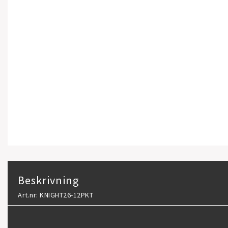
Beskrivning
Art.nr: KNIGHT26-12PKT