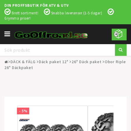
DIN PROFFSBUTIK FÖR ATV & UTV
Brett sortiment!
Snabba leveranser (1-5 dagar)
Grymma priser!
Toggle
0
navigation
DÄCK & FÄLG
Däck paket 12"
26" Däck paket
Obor Riple
26" Däckpaket
- 5%