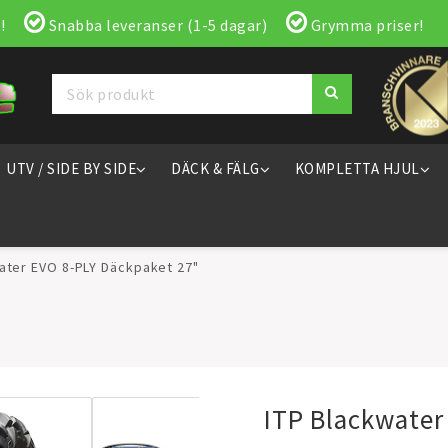
!
Snabba leveranser (1-5 dagar)
Grymma priser!
UTV / SIDE BY SIDE
DÄCK & FÄLG
KOMPLETTA HJUL
ater EVO 8-PLY Däckpaket 27"
ITP Blackwater