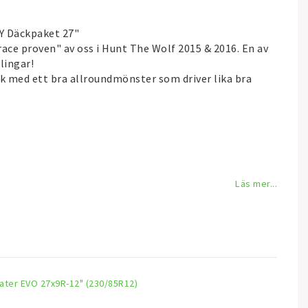
Y Däckpaket 27"
ace proven" av oss i Hunt The Wolf 2015 & 2016. En av
lingar!
ck med ett bra allroundmönster som driver lika bra
Läs mer...
ater EVO 27x9R-12" (230/85R12)