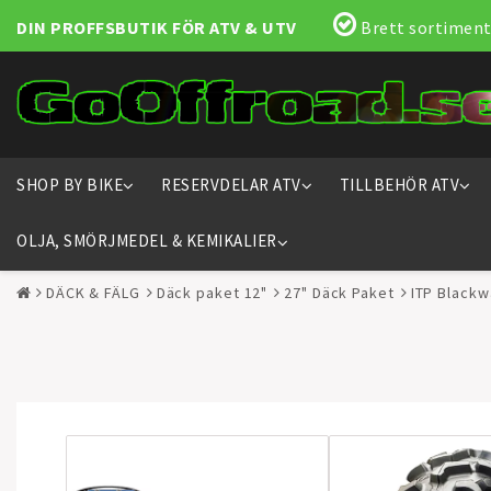
DIN PROFFSBUTIK FÖR ATV & UTV
Brett sortiment
SHOP BY BIKE
RESERVDELAR ATV
TILLBEHÖR ATV
OLJA, SMÖRJMEDEL & KEMIKALIER
DÄCK & FÄLG
Däck paket 12"
27" Däck Paket
ITP Blackw