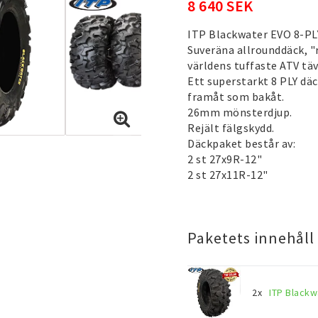
8 640 SEK
ITP Blackwater EVO 8-PL
Suveräna allrounddäck, "r
världens tuffaste ATV täv
Ett superstarkt 8 PLY dä
framåt som bakåt.
26mm mönsterdjup.
Rejält fälgskydd.
Däckpaket består av:
2 st 27x9R-12"
2 st 27x11R-12"
Paketets innehåll
2x
ITP Blackw