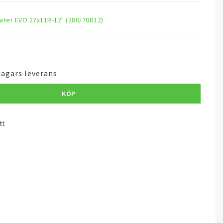
ater EVO 27x11R-12" (280/70R12)
dagars leverans
KÖP
tt