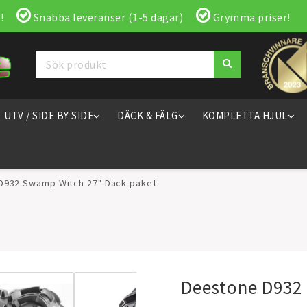
!
Snabba leveranser (1-5 dagar)
Grymma priser!
UTV / SIDE BY SIDE
DÄCK & FÄLG
KOMPLETTA HJUL
D932 Swamp Witch 27" Däck paket
Deestone D932