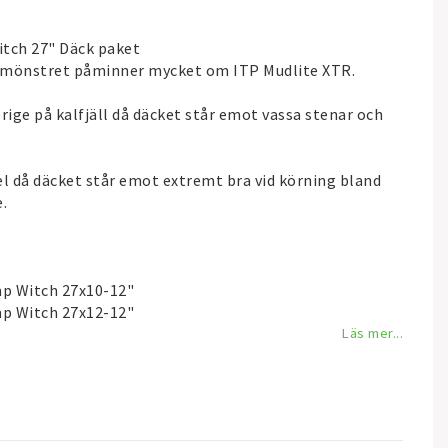
tch 27" Däck paket
 i mönstret påminner mycket om ITP Mudlite XTR.
verige på kalfjäll då däcket står emot vassa stenar och
el då däcket står emot extremt bra vid körning bland
.
p Witch 27x10-12"
p Witch 27x12-12"
Läs mer...