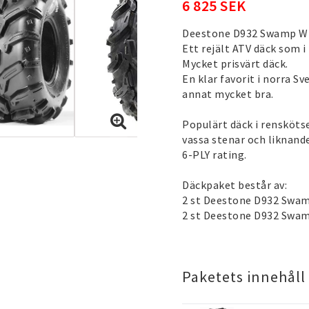
6 825 SEK
Deestone D932 Swamp Wi
Ett rejält ATV däck som
Mycket prisvärt däck.
En klar favorit i norra S
annat mycket bra.
Populärt däck i rensköts
vassa stenar och liknande
6-PLY rating.
Däckpaket består av:
2 st Deestone D932 Swam
2 st Deestone D932 Swam
Paketets innehåll