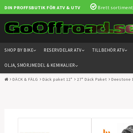
DIN PROFFSBUTIK FÖR ATV & UTV
Brett sortiment
SHOP BY BIKE
RESERVDELAR ATV
TILLBEHÖR ATV
OLJA, SMÖRJMEDEL & KEMIKALIER
DÄCK & FÄLG
Däck paket 12"
27" Däck Paket
Deestone 