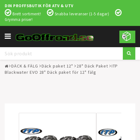
DIN PROFFSBUTIK FÖR ATV & UTV
Brett sortiment!
Snabba leveranser (1-5 dagar)
Grymma priser!
Toggle
0
navigation
DÄCK & FÄLG
Däck paket 12"
28" Däck Paket
ITP
Blackwater EVO 28" Däck paket för 12" fälg