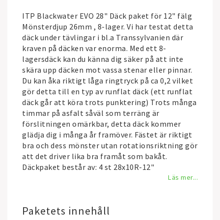
ITP Blackwater EVO 28" Däck paket för 12" fälg
Mönsterdjup 26mm , 8-lager. Vi har testat detta
däck under tävlingar i bl.a Transsylvanien där
kraven på däcken var enorma. Med ett 8-
lagersdäck kan du känna dig säker på att inte
skära upp däcken mot vassa stenar eller pinnar.
Du kan åka riktigt låga ringtryck på ca 0,2 vilket
gör detta till en typ av runflat däck (ett runflat
däck går att köra trots punktering) Trots många
timmar på asfalt såväl som terräng är
förslitningen omärkbar, detta däck kommer
glädja dig i många år framöver. Fästet är riktigt
bra och dess mönster utan rotationsriktning gör
att det driver lika bra framåt som bakåt.
Däckpaket består av: 4 st 28x10R-12"
Läs mer...
Paketets innehåll