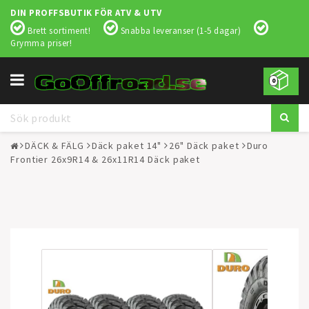
DIN PROFFSBUTIK FÖR ATV & UTV
Brett sortiment!
Snabba leveranser (1-5 dagar)
Grymma priser!
Toggle
0
navigation
DÄCK & FÄLG
Däck paket 14"
26" Däck paket
Duro
Frontier 26x9R14 & 26x11R14 Däck paket