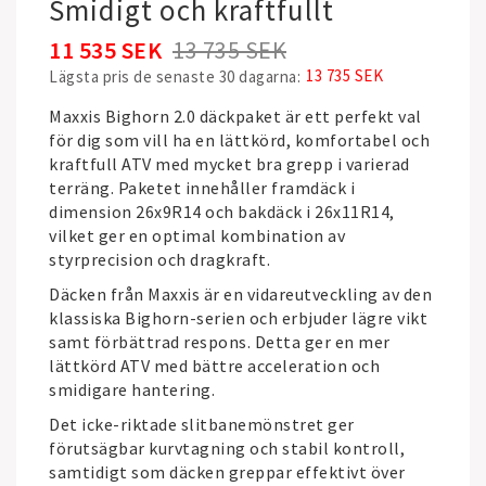
Smidigt och kraftfullt
11 535 SEK
13 735 SEK
13 735 SEK
Lägsta pris de senaste 30 dagarna
Maxxis Bighorn 2.0 däckpaket är ett perfekt val
för dig som vill ha en lättkörd, komfortabel och
kraftfull ATV med mycket bra grepp i varierad
terräng. Paketet innehåller framdäck i
dimension 26x9R14 och bakdäck i 26x11R14,
vilket ger en optimal kombination av
styrprecision och dragkraft.
Däcken från
Maxxis
är en vidareutveckling av den
klassiska Bighorn-serien och erbjuder lägre vikt
samt förbättrad respons. Detta ger en mer
lättkörd ATV med bättre acceleration och
smidigare hantering.
Det icke-riktade slitbanemönstret ger
förutsägbar kurvtagning och stabil kontroll,
samtidigt som däcken greppar effektivt över