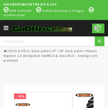
DIN PROFFSBUTIK FÖR ATV & UTV
Brett sortiment!
Snabba leveranser (1-5 dagar)
Grymma priser!
Toggle
0
navigation
DÄCK & FÄLG
Däck paket 14"
26" Däck paket
Maxxis
Bighorn 2.0 däckpaket 26x9R14 & 26x11R14 – Smidigt och
kraftfullt
- 16%