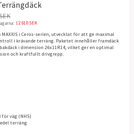
 Terrängdäck
 SEK
12 610 SEK
dagarna
n
MAXXIS
i Ceros-serien, utvecklat för att ge maximal
ntroll i krävande terräng. Paketet innehåller framdäck
bakdäck i dimension 26x11R14, vilket ger en optimal
ion och kraftfullt drivgrepp.
)
 för väg (NHS)
edel terräng