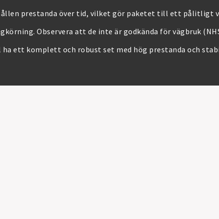
len prestanda över tid, vilket gör paketet till ett pålitligt v
ngkörning. Observera att de inte är godkända för vägbruk (NHS
ll ha ett komplett och robust set med hög prestanda och stabil