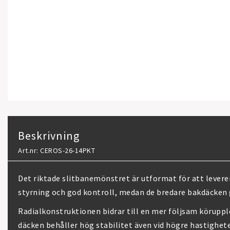
Beskrivning
Art.nr: CEROS-26-14PKT
Det riktade slitbanemönstret är utformat för att lever
styrning och god kontroll, medan de bredare bakdäcken ge
Radialkonstruktionen bidrar till en mer följsam körupp
däcken behåller hög stabilitet även vid högre hastighet