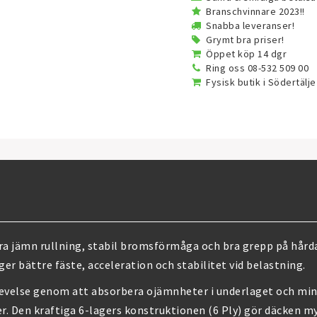
Branschvinnare 2023!!
Snabba leveranser!
Grymt bra priser!
Öppet köp 14 dgr
Ring oss 08-532 509 00
Fysisk butik i Södertälje
era jämn rullning, stabil bromsförmåga och bra grepp på hår
r bättre fäste, acceleration och stabilitet vid belastning.
levelse genom att absorbera ojämnheter i underlaget och min
er. Den kraftiga 6-lagers konstruktionen (6 Ply) gör däcken m