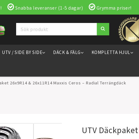
!
Snabba leveranser (1-5 dagar)
Grymma priser!
UTV / SIDE BY SIDE
DÄCK & FÄLG
KOMPLETTA HJUL
aket 26x9R14 & 26x11R14 Maxxis Ceros – Radial Terrängdäck
UTV Däckpaket