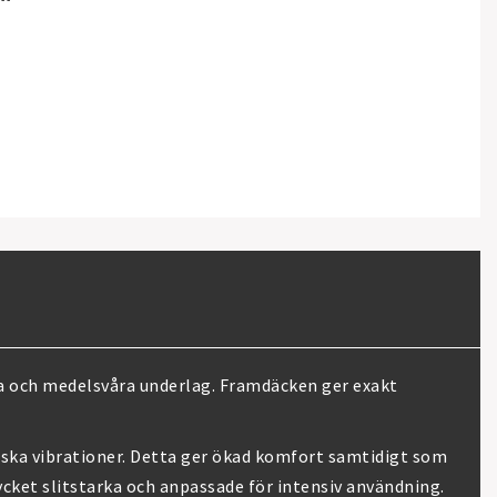
da och medelsvåra underlag. Framdäcken ger exakt
ska vibrationer. Detta ger ökad komfort samtidigt som
ycket slitstarka och anpassade för intensiv användning.