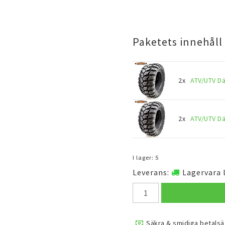
Paketets innehåll
2x
ATV/UTV Dä
2x
ATV/UTV Dä
I lager: 5
Leverans:
Lagervara 
Säkra & smidiga betalsä