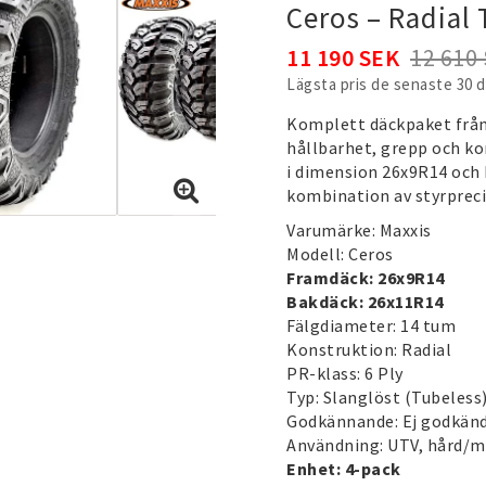
Ceros – Radial
11 190 SEK
12 610
Lägsta pris de senaste 30 
Komplett däckpaket frå
hållbarhet, grepp och ko
i dimension 26x9R14 och 
kombination av styrprecis
Varumärke: Maxxis
Modell: Ceros
Framdäck: 26x9R14
Bakdäck: 26x11R14
Fälgdiameter: 14 tum
Konstruktion: Radial
PR-klass: 6 Ply
Typ: Slanglöst (Tubeless
Godkännande: Ej godkänd
Användning: UTV, hård/m
Enhet: 4-pack