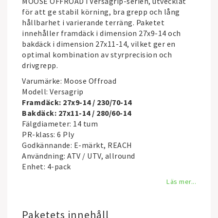
MOOSE OFFROAD
i Versagrip-serien, utvecklat
för att ge stabil körning, bra grepp och lång
hållbarhet i varierande terräng. Paketet
innehåller framdäck i dimension 27x9-14 och
bakdäck i dimension 27x11-14, vilket ger en
optimal kombination av styrprecision och
drivgrepp.
Varumärke: Moose Offroad
Modell: Versagrip
Framdäck: 27x9-14 / 230/70-14
Bakdäck: 27x11-14 / 280/60-14
Fälgdiameter: 14 tum
PR-klass: 6 Ply
Godkännande: E-märkt, REACH
Användning: ATV / UTV, allround
Enhet: 4-pack
Läs mer...
Paketets innehåll