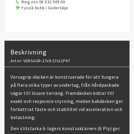
Ring oss 08-532 509 00
Fysisk butik i Södertälje
Beskrivning
Art.nr: VERSAGR-27x9-27x11PKT
Versagrip-däcken är konstruerade för att fungera
på flera olika typer av underlag, från hårdpackade
vägar till lösare terräng. Framdäcken bidrar till
exakt och responsiv styrning, medan bakdäcken ger
förbättrat fäste och stabilitet vid acceleration och
belastning.
Den slitstarka 6-lagers konstruktionen (6 Ply) ger