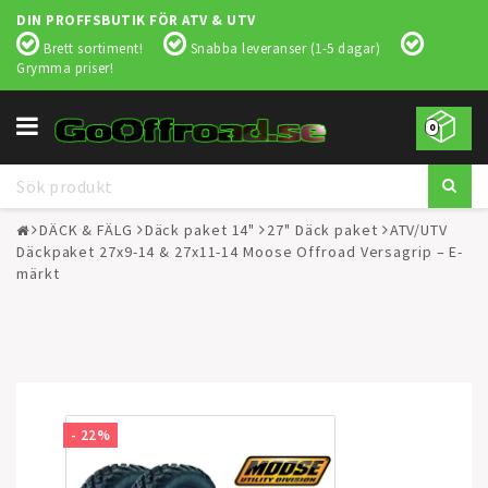
DIN PROFFSBUTIK FÖR ATV & UTV
Brett sortiment!
Snabba leveranser (1-5 dagar)
Grymma priser!
Toggle
0
navigation
DÄCK & FÄLG
Däck paket 14"
27" Däck paket
ATV/UTV
Däckpaket 27x9-14 & 27x11-14 Moose Offroad Versagrip – E-
märkt
- 22%