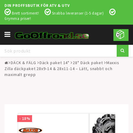
DIN PROFFSBUTIK FÖR ATV & UTV
Brett sortiment!
Snabba leveranser (1-5 dagar)
Grymma priser!
Toggle
0
navigation
DÄCK & FÄLG
Däck paket 14"
28" Däck paket
Maxxis
Zilla däckpaket 28x9-14 & 28x11-14 – Lätt, snabbt och
maximalt grepp
- 18%