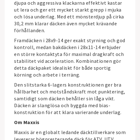
djupa och aggressiva klackarna effektivt kastar
ut lera och ger ett mycket starkt grepp i mjuka
och lösa underlag. Med ett mönsterdjup på cirka
30,2 mm klarar däcken även mycket krävande
förhållanden.
Framdäcken i 28x9-14 ger exakt styrning och god
kontroll, medan bakdäcken i 28x11-14 erbjuder
en större kontaktyta för maximal dragkraft och
stabilitet vid acceleration. Kombinationen gör
detta däckpaket idealiskt för både sportig
körning och arbete i terräng.
Den slitstarka 6-lagers konstruktionen ger bra
hållbarhet och motståndskraft mot punktering,
samtidigt som däcken behåller sin låga vikt.
Däcken är slanglösa och byggda med bias-
konstruktion för att klara varierande underlag.
Om Maxxis
Maxxis
är en globalt ledande däcktillverkare som
levererar högpresterande däck för ATV, UTV,