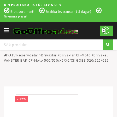
DIN PROFFSBUTIK FÖR ATV & UTV
Brett sortiment!
Snabba leveranser (1-5 dagar)
Grymma priser!
Toggle
0
navigation
ATV Reservdelar
Drivaxlar
Drivaxlar CF-Moto
Drivaxel
VÄNSTER BAK CF-Moto 500/550/X5/X6/X8 GOES 520/525/625
- 12%