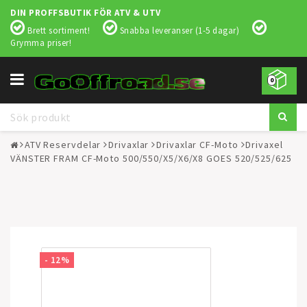
DIN PROFFSBUTIK FÖR ATV & UTV
Brett sortiment!
Snabba leveranser (1-5 dagar)
Grymma priser!
Toggle
0
navigation
ATV Reservdelar
Drivaxlar
Drivaxlar CF-Moto
Drivaxel
VÄNSTER FRAM CF-Moto 500/550/X5/X6/X8 GOES 520/525/625
- 12%