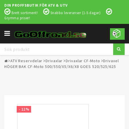
DIN PROFFSBUTIK FÖR ATV & UTV
Brett sortiment!
Snabba leveranser (1-5 dagar)
Grymma priser!
Toggle
0
navigation
ATV Reservdelar
Drivaxlar
Drivaxlar CF-Moto
Drivaxel
HÖGER BAK CF-Moto 500/550/X5/X6/X8 GOES 520/525/625
- 12%