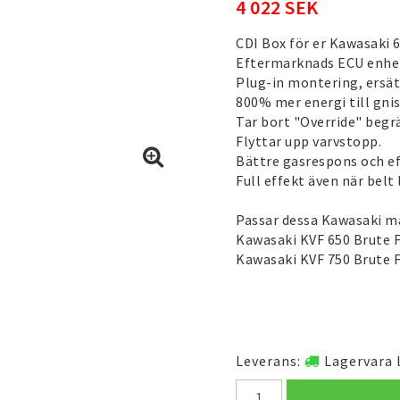
4 022 SEK
CDI Box för er Kawasaki 
Eftermarknads ECU enhet 
Plug-in montering, ersätt
800% mer energi till gnis
Tar bort "Override" begr
Flyttar upp varvstopp.
Bättre gasrespons och ef
Full effekt även när belt
Passar dessa Kawasaki ma
Kawasaki KVF 650 Brute 
Kawasaki KVF 750 Brute 
Leverans:
Lagervara 