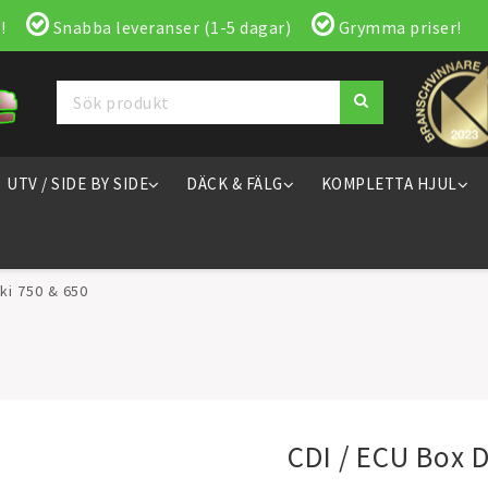
!
Snabba leveranser (1-5 dagar)
Grymma priser!
UTV / SIDE BY SIDE
DÄCK & FÄLG
KOMPLETTA HJUL
ki 750 & 650
CDI / ECU Box 