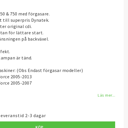
650 & 750 med förgasare.
till superpris Dynatek.
er original cdi.
tan för lättare start.
änsningen på backväxel.
fekt.
 lampan är tänd.
skiner: (Obs Endast förgasar modeller)
Force 2005-2013
Force 2005-2007
Läs mer...
leveranstid 2-3 dagar
KÖP