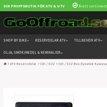
DIN PROFFSBUTIK FÖR ATV & UTV
Brett sortiment
SHOP BY BIKE
RESERVDELAR ATV
TILLBEHÖR ATV
OLJA, SMÖRJMEDEL & KEMIKALIER
ATV Reservdelar
CDI / ECU
CDI / ECU Box Dynatek Kawasa