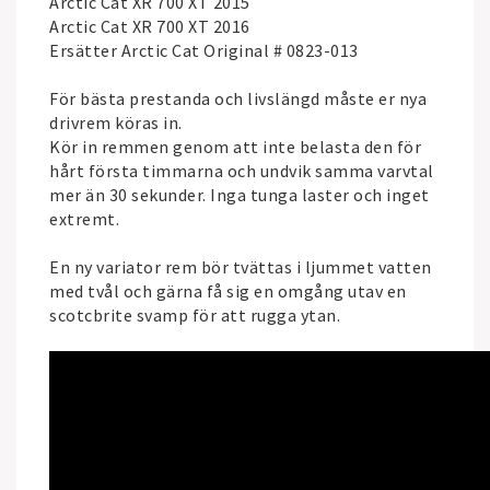
Arctic Cat XR 700 XT 2015
Arctic Cat XR 700 XT 2016
Ersätter Arctic Cat Original # 0823-013
För bästa prestanda och livslängd måste er nya
drivrem köras in.
Kör in remmen genom att inte belasta den för
hårt första timmarna och undvik samma varvtal
mer än 30 sekunder. Inga tunga laster och inget
extremt.
En ny variator rem bör tvättas i ljummet vatten
med tvål och gärna få sig en omgång utav en
scotcbrite svamp för att rugga ytan.