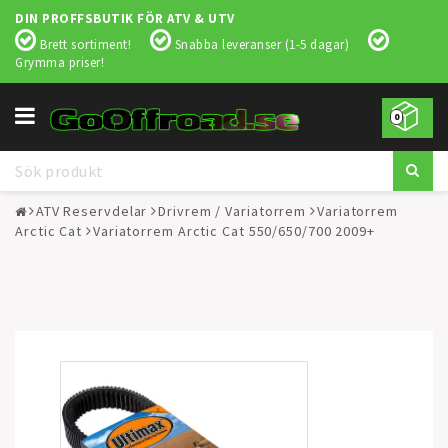
DIN PROFFSBUTIK FÖR ATV & UTV
Brett sortiment!
Snabba leveranser (1-5 dagar)
Grymma priser!
Toggle
0
navigation
ATV Reservdelar
Drivrem / Variatorrem
Variatorrem
Arctic Cat
Variatorrem Arctic Cat 550/650/700 2009+