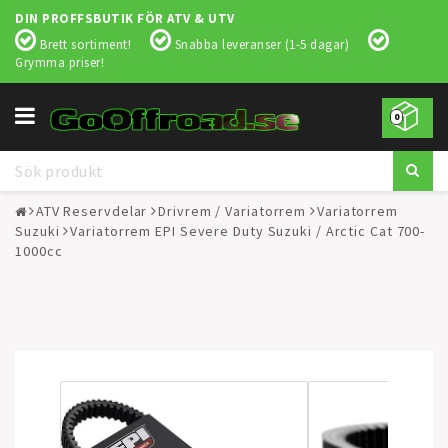
DIN PROFFSBUTIK FÖR ATV & UTV
Brett sortiment!
Snabba leveranser (1-5 dagar)
Grymma priser!
Toggle
0
navigation
ATV Reservdelar
Drivrem / Variatorrem
Variatorrem
Suzuki
Variatorrem EPI Severe Duty Suzuki / Arctic Cat 700-
1000cc