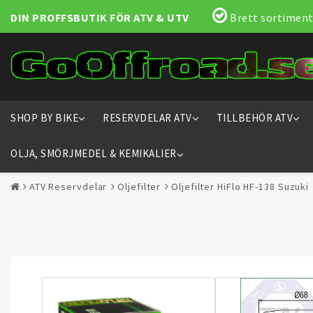
DIN PROFFSBUTIK FÖR ATV & UTV
Brett sortiment
SHOP BY BIKE
RESERVDELAR ATV
TILLBEHÖR ATV
OLJA, SMÖRJMEDEL & KEMIKALIER
ATV Reservdelar
Oljefilter
Oljefilter HiFlo HF-138 Suzuki