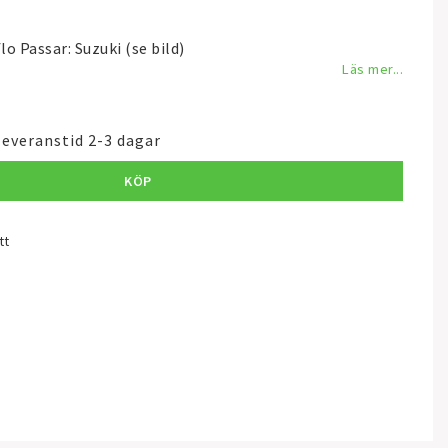
lo Passar: Suzuki (se bild)
Läs mer...
leveranstid 2-3 dagar
KÖP
tt