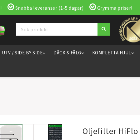
!
Snabba leveranser (1-5 dagar)
Grymma priser!
UTV / SIDE BY SIDE
DÄCK & FÄLG
KOMPLETTA HJUL
Oljefilter HiFl