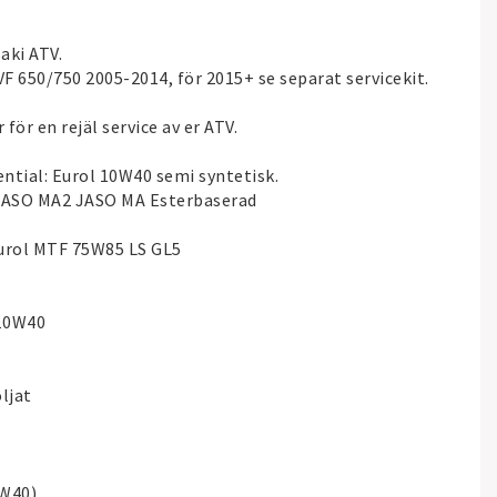
aki ATV.
F 650/750 2005-2014, för 2015+ se separat servicekit.
 för en rejäl service av er ATV.
ntial: Eurol 10W40 semi syntetisk.
 JASO MA2 JASO MA Esterbaserad
 Eurol MTF 75W85 LS GL5
 10W40
oljat
0W40)