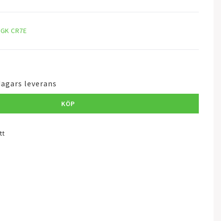
NGK CR7E
dagars leverans
KÖP
tt