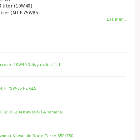
4 liter (10W40)
 liter (MTF 75W85)
Läs mer...
rcycle 10W40 Delsyntetisk 1lit.
 MTF 75W-85 FE GL5
 HiFlo HF-204 Kawasaki & Yamaha
 Twinair Kawasaki Brute Force 650/750