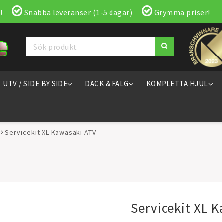
!
Snabba leveranser (1-5 dagar)
Grymma priser!
UTV / SIDE BY SIDE
DÄCK & FÄLG
KOMPLETTA HJUL
Servicekit XL Kawasaki ATV
Servicekit XL 