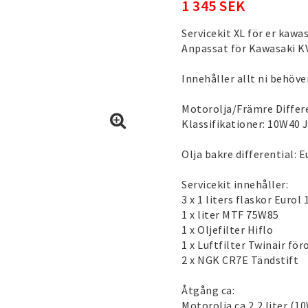
1 345 SEK
Servicekit XL för er kawas
Anpassat för Kawasaki KV
Innehåller allt ni behöver
Motorolja/Främre Differe
Klassifikationer: 10W40
Olja bakre differential:
Servicekit innehåller:
3 x 1 liters flaskor Eurol
1 x liter MTF 75W85
1 x Oljefilter Hiflo
1 x Luftfilter Twinair för
2 x NGK CR7E Tändstift
Åtgång ca:
Motorolja ca 2,2 liter (1