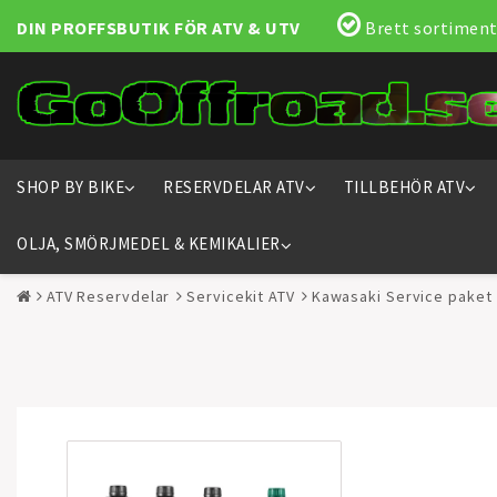
DIN PROFFSBUTIK FÖR ATV & UTV
Brett sortiment
SHOP BY BIKE
RESERVDELAR ATV
TILLBEHÖR ATV
OLJA, SMÖRJMEDEL & KEMIKALIER
ATV Reservdelar
Servicekit ATV
Kawasaki Service paket