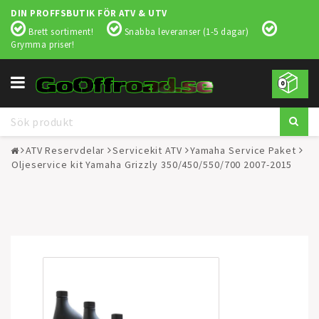
DIN PROFFSBUTIK FÖR ATV & UTV
Brett sortiment!
Snabba leveranser (1-5 dagar)
Grymma priser!
Toggle
0
navigation
ATV Reservdelar
Servicekit ATV
Yamaha Service Paket
Oljeservice kit Yamaha Grizzly 350/450/550/700 2007-2015