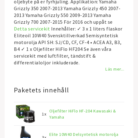
oljebyte på er fyrhjuling. Applikation: Yamaha
Grizzly 350 2007-2013 Yamaha Grizzly 450 2007-
2013 Yamaha Grizzly 550 2009-2013 Yamaha
Grizzly 700 2007-2015 För 2016 och uppåt se
Detta servicekit
Innehåller: ✓ 3 x 1 liters flaskor
Eliteoil 10W40 Svensktillverkad Semisyntetisk
motorolja API SH: SJ/CD, CF, CF-4 • ACEA A3, B3,
B4 ✓ 1 x Oljefilter HiFlo HF204 Se även våra
servicekit med luftfilter, tändstift &
differentialoljor inkluderade.
Läs mer...
Paketets innehåll
Oljefilter HiFlo HF-204 Kawasaki &
1x
Yamaha
Elite 10W40 Delsyntetisk motorolja
3x