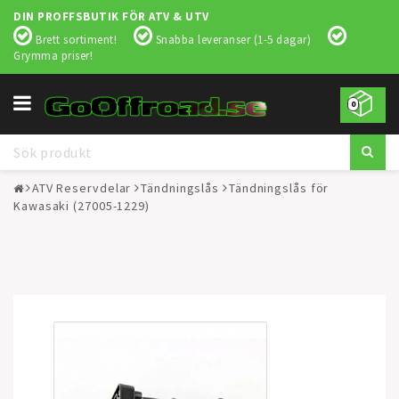
DIN PROFFSBUTIK FÖR ATV & UTV
Brett sortiment!
Snabba leveranser (1-5 dagar)
Grymma priser!
Toggle
0
navigation
ATV Reservdelar
Tändningslås
Tändningslås för
Kawasaki (27005-1229)