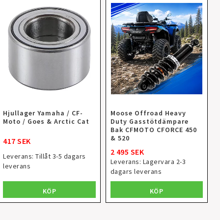
Hjullager Yamaha / CF-
Moose Offroad Heavy
Moto / Goes & Arctic Cat
Duty Gasstötdämpare
Bak CFMOTO CFORCE 450
& 520
417 SEK
2 495 SEK
Leverans:
Tillåt 3-5 dagars
Leverans:
Lagervara 2-3
leverans
dagars leverans
KÖP
KÖP