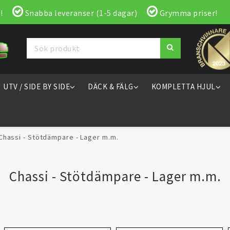
!
Snabba leveranser (1-5 dagar)
Grymma priser!
UTV / SIDE BY SIDE
DÄCK & FÄLG
KOMPLETTA HJUL
Chassi - Stötdämpare - Lager m.m.
Chassi - Stötdämpare - Lager m.m.