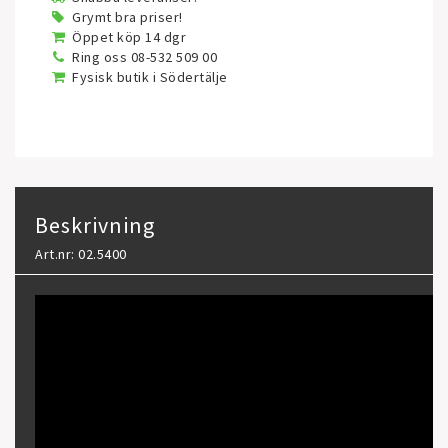
Grymt bra priser!
Öppet köp 14 dgr
Ring oss 08-532 509 00
Fysisk butik i Södertälje
Beskrivning
Art.nr: 02.5400