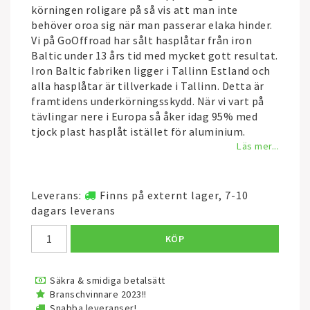
körningen roligare på så vis att man inte
behöver oroa sig när man passerar elaka hinder.
Vi på GoOffroad har sålt hasplåtar från iron
Baltic under 13 års tid med mycket gott resultat.
Iron Baltic fabriken ligger i Tallinn Estland och
alla hasplåtar är tillverkade i Tallinn. Detta är
framtidens underkörningsskydd. När vi vart på
tävlingar nere i Europa så åker idag 95% med
tjock plast hasplåt istället för aluminium.
Läs mer...
Leverans:
Finns på externt lager, 7-10
dagars leverans
KÖP
Säkra & smidiga betalsätt
Branschvinnare 2023!!
Snabba leveranser!