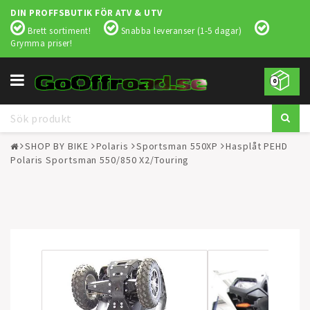
DIN PROFFSBUTIK FÖR ATV & UTV
Brett sortiment!
Snabba leveranser (1-5 dagar)
Grymma priser!
Toggle
0
navigation
SHOP BY BIKE
Polaris
Sportsman 550XP
Hasplåt PEHD
Polaris Sportsman 550/850 X2/Touring