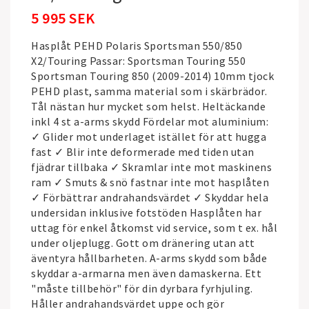
5 995 SEK
Hasplåt PEHD Polaris Sportsman 550/850
X2/Touring Passar: Sportsman Touring 550
Sportsman Touring 850 (2009-2014) 10mm tjock
PEHD plast, samma material som i skärbrädor.
Tål nästan hur mycket som helst. Heltäckande
inkl 4 st a-arms skydd Fördelar mot aluminium:
✓ Glider mot underlaget istället för att hugga
fast ✓ Blir inte deformerade med tiden utan
fjädrar tillbaka ✓ Skramlar inte mot maskinens
ram ✓ Smuts & snö fastnar inte mot hasplåten
✓ Förbättrar andrahandsvärdet ✓ Skyddar hela
undersidan inklusive fotstöden Hasplåten har
uttag för enkel åtkomst vid service, som t ex. hål
under oljeplugg. Gott om dränering utan att
äventyra hållbarheten. A-arms skydd som både
skyddar a-armarna men även damaskerna. Ett
"måste tillbehör" för din dyrbara fyrhjuling.
Håller andrahandsvärdet uppe och gör