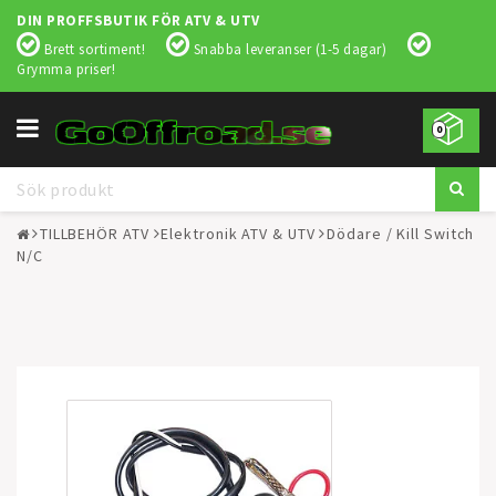
DIN PROFFSBUTIK FÖR ATV & UTV
Brett sortiment!
Snabba leveranser (1-5 dagar)
Grymma priser!
Toggle
0
navigation
TILLBEHÖR ATV
Elektronik ATV & UTV
Dödare / Kill Switch
N/C