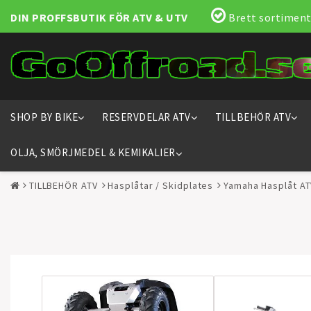
DIN PROFFSBUTIK FÖR ATV & UTV
Brett sortiment
SHOP BY BIKE
RESERVDELAR ATV
TILLBEHÖR ATV
OLJA, SMÖRJMEDEL & KEMIKALIER
TILLBEHÖR ATV
Hasplåtar / Skidplates
Yamaha Hasplåt AT