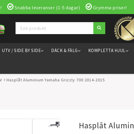
!
Snabba leveranser (1-5 dagar)
Grymma priser!
UTV / SIDE BY SIDE
DÄCK & FÄLG
KOMPLETTA HJUL
V
Hasplåt Aluminium Yamaha Grizzly 700 2014-2015
Hasplåt Alumin