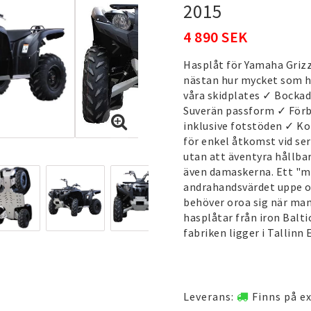
2015
4 890 SEK
Hasplåt för Yamaha Griz
nästan hur mycket som he
våra skidplates ✓ Bockad
Suverän passform ✓ Förb
inklusive fotstöden ✓ Ko
för enkel åtkomst vid ser
utan att äventyra hållb
även damaskerna. Ett "mås
andrahandsvärdet uppe oc
behöver oroa sig när man 
hasplåtar från iron Balti
fabriken ligger i Tallinn 
Leverans:
Finns på e