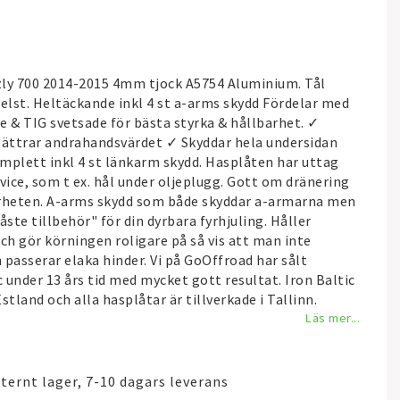
zly 700 2014-2015 4mm tjock A5754 Aluminium. Tål
lst. Heltäckande inkl 4 st a-arms skydd Fördelar med
e & TIG svetsade för bästa styrka & hållbarhet. ✓
ättrar andrahandsvärdet ✓ Skyddar hela undersidan
mplett inkl 4 st länkarm skydd. Hasplåten har uttag
vice, som t ex. hål under oljeplugg. Gott om dränering
arheten. A-arms skydd som både skyddar a-armarna men
te tillbehör" för din dyrbara fyrhjuling. Håller
h gör körningen roligare på så vis att man inte
passerar elaka hinder. Vi på GoOffroad har sålt
c under 13 års tid med mycket gott resultat. Iron Baltic
Estland och alla hasplåtar är tillverkade i Tallinn.
Läs mer...
xternt lager, 7-10 dagars leverans