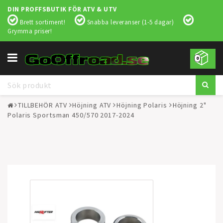
DIN PROFFSBUTIK FÖR ATV & UTV
Brett sortiment!
Snabba leveranser (1-5 dagar)
Grymma priser!
Toggle
0
navigation
TILLBEHÖR ATV
Höjning ATV
Höjning Polaris
Höjning 2"
Polaris Sportsman 450/570 2017-2024