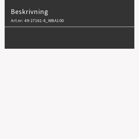
Beskrivning
Art.nr: 49-27161-8_WBA100