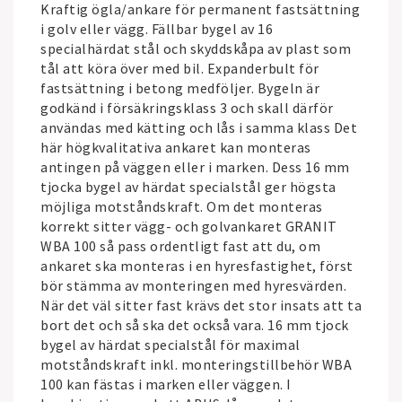
Kraftig ögla/ankare för permanent fastsättning
i golv eller vägg. Fällbar bygel av 16
specialhärdat stål och skyddskåpa av plast som
tål att köra över med bil. Expanderbult för
fastsättning i betong medföljer. Bygeln är
godkänd i försäkringsklass 3 och skall därför
användas med kätting och lås i samma klass Det
här högkvalitativa ankaret kan monteras
antingen på väggen eller i marken. Dess 16 mm
tjocka bygel av härdat specialstål ger högsta
möjliga motståndskraft. Om det monteras
korrekt sitter vägg- och golvankaret GRANIT
WBA 100 så pass ordentligt fast att du, om
ankaret ska monteras i en hyresfastighet, först
bör stämma av monteringen med hyresvärden.
När det väl sitter fast krävs det stor insats att ta
bort det och så ska det också vara. 16 mm tjock
bygel av härdat specialstål för maximal
motståndskraft inkl. monteringstillbehör WBA
100 kan fästas i marken eller väggen. I