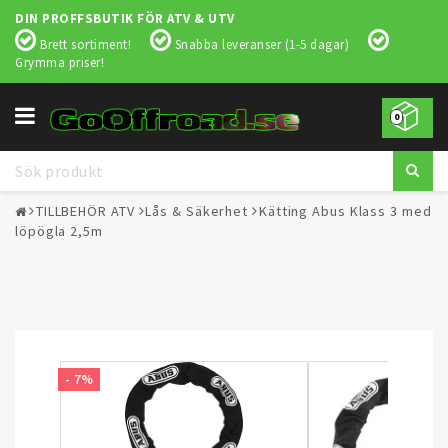
DIN PROFFSBUTIK FÖR ATV & UTV
Brett sortiment!
Snabba leveranser (1-5 dagar)
Grymma priser!
Toggle
0
navigation
TILLBEHÖR ATV
Lås & Säkerhet
Kätting Abus Klass 3 med
löpögla 2,5m
- 7%