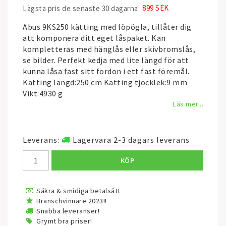
899 SEK
Lägsta pris de senaste 30 dagarna
Abus 9KS250 kätting med löpögla, tillåter dig
att komponera ditt eget låspaket. Kan
kompletteras med hänglås eller skivbromslås,
se bilder. Perfekt kedja med lite längd för att
kunna låsa fast sitt fordon i ett fast föremål.
Kätting längd:250 cm Kätting tjocklek:9 mm
Vikt:4930 g
Läs mer...
Leverans:
Lagervara 2-3 dagars leverans
KÖP
Säkra & smidiga betalsätt
Branschvinnare 2023!!
Snabba leveranser!
Grymt bra priser!