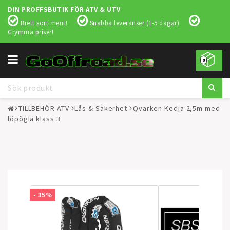
DIN PROFFSBUTIK FÖR ATV & UTV
Brett sortiment!
Snabba leveranser (1-5 dagar)
Grymma priser!
Toggle
0
navigation
TILLBEHÖR ATV
Lås & Säkerhet
Qvarken Kedja 2,5m med
löpögla klass 3
- 35%