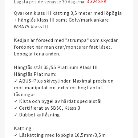
3 324 SEK
Lägsta pris de senaste 30 dagarna
Qvarken klass III kätting 3,5 meter med löpögla
+ hänglås klass III samt Golv/mark ankare
WBA75 klass III
Kedjan är försedd med "strumpa" som skyddar
fordonet när man drar/monterar fast låset.
Löpögla i ena änden.
Hänglås stål 35/55 Platinum Klass III
Hänglås Platinum:
✓ ABUS-Plus skivcylinder: Maximal precision
mot manipulation, extremt högt antal
låsningar
✓ Kista och bygel av härdat specialstål
✓ Certifierat av SBSC, Klass 3
✓ Dubbel kullåsning
Kätting:
✓ Låskätting med löpögla 10,5mm/3,5m.