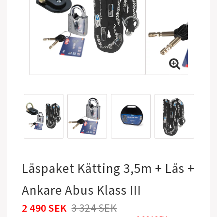
Låspaket Kätting 3,5m + Lås +
Ankare Abus Klass III
2 490 SEK
3 324 SEK