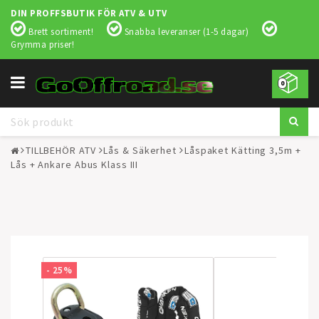
DIN PROFFSBUTIK FÖR ATV & UTV
Brett sortiment!
Snabba leveranser (1-5 dagar)
Grymma priser!
Toggle
0
navigation
TILLBEHÖR ATV
Lås & Säkerhet
Låspaket Kätting 3,5m +
Lås + Ankare Abus Klass III
- 25%