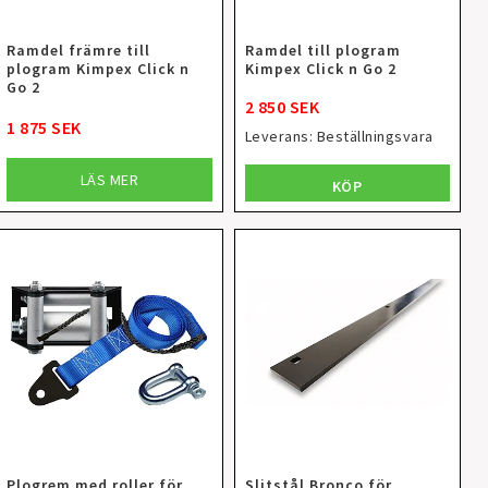
Ramdel främre till
Ramdel till plogram
plogram Kimpex Click n
Kimpex Click n Go 2
Go 2
2 850 SEK
1 875 SEK
Leverans:
Beställningsvara
LÄS MER
KÖP
Plogrem med roller för
Slitstål Bronco för