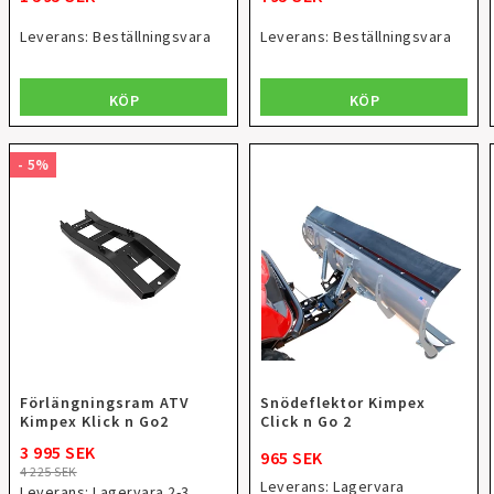
Leverans:
Beställningsvara
Leverans:
Beställningsvara
KÖP
KÖP
- 5%
Förlängningsram ATV
Snödeflektor Kimpex
Kimpex Klick n Go2
Click n Go 2
3 995 SEK
965 SEK
4 225 SEK
Leverans:
Lagervara
Leverans:
Lagervara 2-3