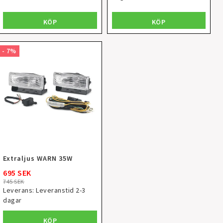
KÖP
KÖP
- 7%
Extraljus WARN 35W
695 SEK
745 SEK
Leverans:
Leveranstid 2-3
dagar
KÖP