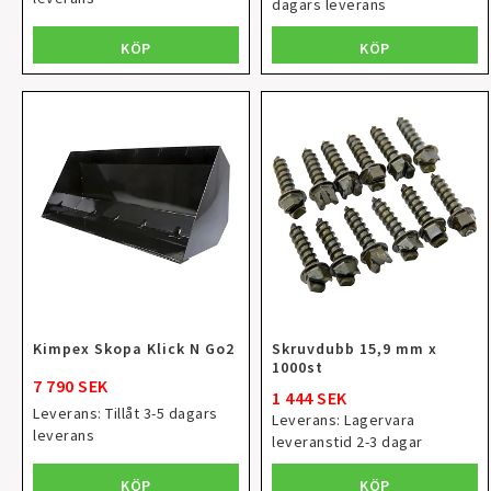
dagars leverans
KÖP
KÖP
Kimpex Skopa Klick N Go2
Skruvdubb 15,9 mm x
1000st
7 790 SEK
1 444 SEK
Leverans:
Tillåt 3-5 dagars
Leverans:
Lagervara
leverans
leveranstid 2-3 dagar
KÖP
KÖP