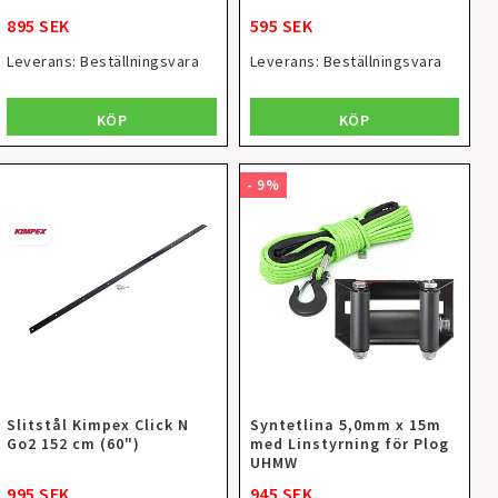
895 SEK
595 SEK
Leverans:
Beställningsvara
Leverans:
Beställningsvara
KÖP
KÖP
- 9%
Slitstål Kimpex Click N
Syntetlina 5,0mm x 15m
Go2 152 cm (60")
med Linstyrning för Plog
UHMW
945 SEK
995 SEK