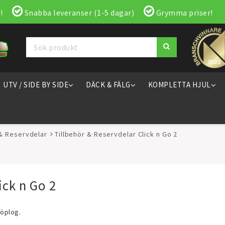
!
Snabba leveranser (1-5 dagar)
Grymma priser!
UTV / SIDE BY SIDE
DÄCK & FÄLG
KOMPLETTA HJUL
 & Reservdelar
Tillbehör & Reservdelar Click n Go 2
ick n Go 2
nöplog.