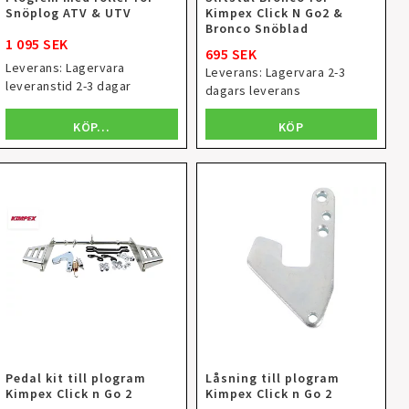
Snöplog ATV & UTV
Kimpex Click N Go2 &
Bronco Snöblad
1 095 SEK
695 SEK
Leverans:
Lagervara
Leverans:
Lagervara 2-3
leveranstid 2-3 dagar
dagars leverans
KÖP…
KÖP
Pedal kit till plogram
Låsning till plogram
Kimpex Click n Go 2
Kimpex Click n Go 2