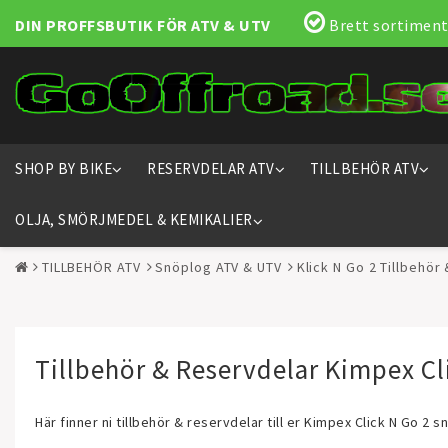
DIN PROFFSBUTIK FÖR ATV & UTV
Brett sortiment
SHOP BY BIKE
RESERVDELAR ATV
TILLBEHÖR ATV
OLJA, SMÖRJMEDEL & KEMIKALIER
TILLBEHÖR ATV
Snöplog ATV & UTV
Klick N Go 2 Tillbehör
Tillbehör & Reservdelar Kimpex Cl
Här finner ni tillbehör & reservdelar till er Kimpex Click N Go 2 s