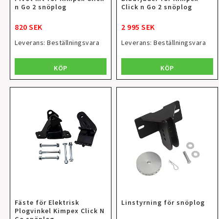
n Go 2 snöplog
Click n Go 2 snöplog
820 SEK
2 995 SEK
Leverans:
Beställningsvara
Leverans:
Beställningsvara
KÖP
KÖP
Fäste för Elektrisk
Linstyrning för snöplog
Plogvinkel Kimpex Click N
Go snöplog