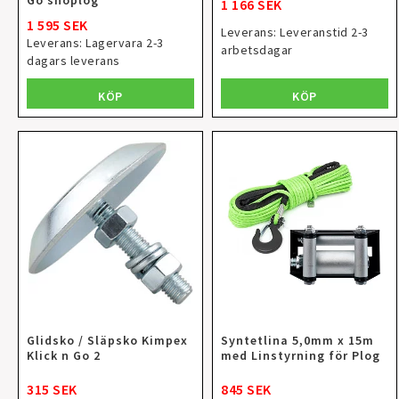
1 166 SEK
1 595 SEK
Leverans:
Leveranstid 2-3
Leverans:
Lagervara 2-3
arbetsdagar
dagars leverans
KÖP
KÖP
Glidsko / Släpsko Kimpex
Syntetlina 5,0mm x 15m
Klick n Go 2
med Linstyrning för Plog
315 SEK
845 SEK