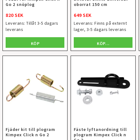
Go 2 snöplog
oborrat 150 cm
820 SEK
649 SEK
Leverans:
Tillåt 3-5 dagars
Leverans:
Finns på externt
leverans
lager, 3-5 dagars leverans
KÖP
KÖP…
Fjäder kit till plogram
Fäste lyftanordning till
Kimpex Click n Go 2
plogram Kimpex Click n
Go 2