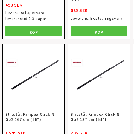
450 SEK
625 SEK
Leverans:
Lagervara
Leverans:
Beställningsvara
leveranstid 2-3 dagar
KÖP
KÖP
Slitstål Kimpex Click N
Slitstål Kimpex Click N
Go2 167 cm (66")
Go2 137 cm (54")
1 595 SEK
795 SEK