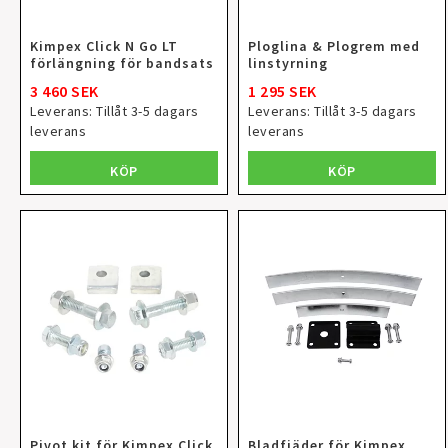
Kimpex Click N Go LT
Ploglina & Plogrem med
förlängning för bandsats
linstyrning
3 460 SEK
1 295 SEK
Leverans:
Tillåt 3-5 dagars
Leverans:
Tillåt 3-5 dagars
leverans
leverans
KÖP
KÖP
Pivot kit för Kimpex Click
Bladfjäder för Kimpex