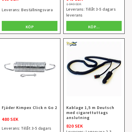
1 040 SEK
Leverans:
Tillåt 3-5 dagars
Leverans:
Beställningsvara
leverans
KÖP
KÖP…
Fjäder Kimpex Click n Go 2
Kablage 1,5 m Deutsch
med cigarettuttags
anslutning
480 SEK
820 SEK
Leverans:
Tillåt 3-5 dagars
Leverans:
Lagervara 2-3