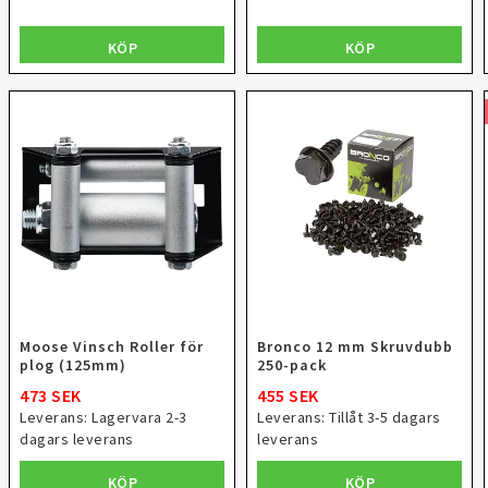
KÖP
KÖP
Moose Vinsch Roller för
Bronco 12 mm Skruvdubb
plog (125mm)
250-pack
473 SEK
455 SEK
Leverans:
Lagervara 2-3
Leverans:
Tillåt 3-5 dagars
dagars leverans
leverans
KÖP
KÖP