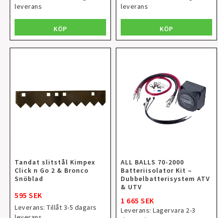
leverans
leverans
KÖP
KÖP
Tandat slitstål Kimpex
ALL BALLS 70-2000
Click n Go 2 & Bronco
Batteriisolator Kit –
Snöblad
Dubbelbatterisystem ATV
& UTV
595 SEK
1 665 SEK
Leverans:
Tillåt 3-5 dagars
Leverans:
Lagervara 2-3
leverans