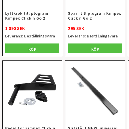
Lyftkrok till plogram
Spärr till plogram Kimpex
Kimpex Click n Go 2
Click n Go 2
1 090 SEK
295 SEK
Leverans:
Beställningsvara
Leverans:
Beställningsvara
KÖP
KÖP
Pedal för Kimpex Click n
Slitstål UMHW universal