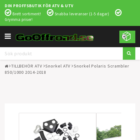
DIN PROFFSBUTIK FÖR ATV & UTV
Brett sortiment!
Snabba leveranser (1-5 dagar)
Grymma priser!
Toggle
0
navigation
TILLBEHÖR ATV
Snorkel ATV
Snorkel Polaris Scrambler
850/1000 2014-2018