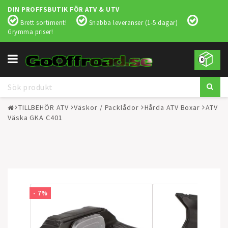
DIN PROFFSBUTIK FÖR ATV & UTV
Brett sortiment!
Snabba leveranser (1-5 dagar)
Grymma priser!
Toggle
0
navigation
TILLBEHÖR ATV
Väskor / Packlådor
Hårda ATV Boxar
ATV
Väska GKA C401
- 7%