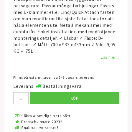
passagerare. Passar många fyrhjulingar. Fästes
med U-klammer eller Linq/Quick Attach fästen
om man modifierar lite själv. Tätat lock för att
hålla elementen ute. Metall mekanismer med
dubbla lås. Enkel installation med medföljande
monterings detaljer. ✓ Låsbar ✓ Fäste: D-
bultsats ✓ Mått: 700 x 933 x 433mm ✓ Vikt: 9,95
KG ✓ 75L
Läs mer...
Finns på externt lager, ca 3-5 dagars leverans
Leverans:
Beställningsvara
KÖP
Säkra & smidiga betalsätt
Branschvinnare 2023!!
Snabba leveranser!