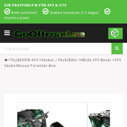
DIN PROFFSBUTIK FÖR ATV & UTV
Brett sortiment!
Snabba leveranser (1-5 dagar)
Grymma priser!
Toggle
0
navigation
TILLBEHÖR ATV
Väskor / Packlådor
Hårda ATV Boxar
ATV
Väska Moose Forester Box