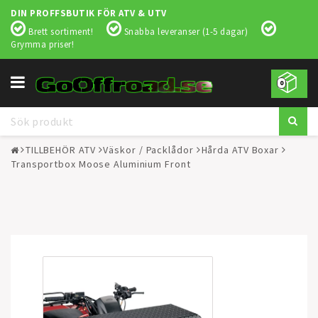
DIN PROFFSBUTIK FÖR ATV & UTV
Brett sortiment!
Snabba leveranser (1-5 dagar)
Grymma priser!
Toggle
0
navigation
TILLBEHÖR ATV
Väskor / Packlådor
Hårda ATV Boxar
Transportbox Moose Aluminium Front