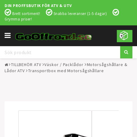
DIN PROFFSBUTIK FÖR ATV & UTV
Brett sortiment!
Snabba leveranser (1-5 dagar)
Grymma priser!
Toggle
0
navigation
TILLBEHÖR ATV
Väskor / Packlådor
Motorsågshållare &
Lådor ATV
Transportbox med Motorsågshållare