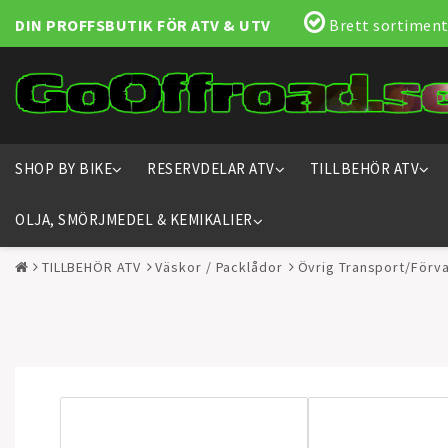
DIN PROFFSBUTIK FÖR ATV & UTV
Brett sortiment
SHOP BY BIKE
RESERVDELAR ATV
TILLBEHÖR ATV
OLJA, SMÖRJMEDEL & KEMIKALIER
TILLBEHÖR ATV
Väskor / Packlådor
Övrig Transport/Förva