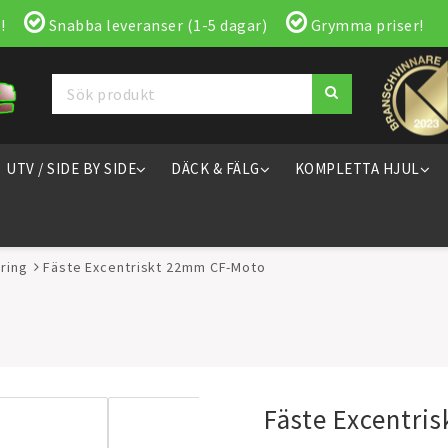
!
Snabba leveranser (1-5 dagar)
Grymma priser!
UTV / SIDE BY SIDE
DÄCK & FÄLG
KOMPLETTA HJUL
ring
Fäste Excentriskt 22mm CF-Moto
Fäste Excentri