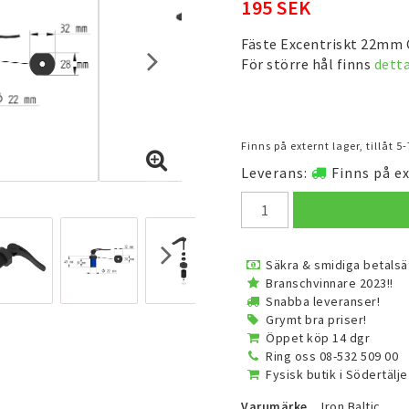
195 SEK
Fäste Excentriskt 22mm 
För större hål finns
detta
Finns på externt lager, tillåt 5
Leverans:
Finns på ex
Säkra & smidiga betalsä
Branschvinnare 2023!!
Snabba leveranser!
Grymt bra priser!
Öppet köp 14 dgr
Ring oss 08-532 509 00
Fysisk butik i Södertälje
Varumärke
Iron Baltic