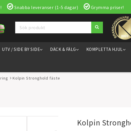
!
Snabba leveranser (1-5 dagar)
Grymma priser!
UTV / SIDE BY SIDE
DÄCK & FÄLG
KOMPLETTA HJUL
ring
Kolpin Stronghold fäste
Kolpin Strongh