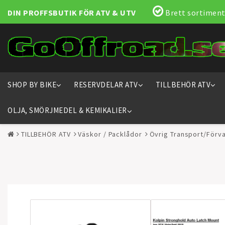
DIN PROFFSBUTIK FÖR ATV & UTV
Brett sortiment
SHOP BY BIKE
RESERVDELAR ATV
TILLBEHÖR ATV
OLJA, SMÖRJMEDEL & KEMIKALIER
TILLBEHÖR ATV
Väskor / Packlådor
Övrig Transport/Förva