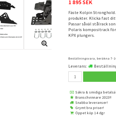
1 895 SEK
Fäste Kolpin Stronghold.
produkter. Klicka fast di
Passar såväl stålrack so
Polaris kompositrack för
KPX plungers.
Beställningsvara, beräkna 7-1
Leverans:
Beställnin
Säkra & smidiga betalsä
Branschvinnare 2023!!
Snabba leveranser!
Grymt bra priser!
Öppet köp 14 dgr