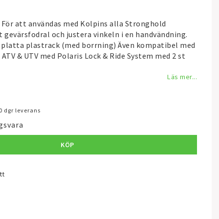
 För att användas med Kolpins alla Stronghold
tt gevärsfodral och justera vinkeln i en handvändning.
n platta plastrack (med borrning) Även kompatibel med
 ATV & UTV med Polaris Lock & Ride System med 2 st
Läs mer...
0 dgr leverans
gsvara
KÖP
tt