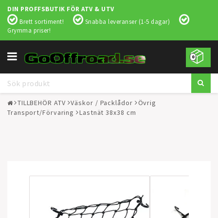
DIN PROFFSBUTIK FÖR ATV & UTV
Brett sortiment!
Snabba leveranser (1-5 dagar)
Grymma priser!
Toggle
0
navigation
TILLBEHÖR ATV
Väskor / Packlådor
Övrig
Transport/Förvaring
Lastnät 38x38 cm