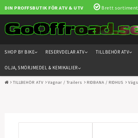
DIN PROFFSBUTIK FÖR ATV & UTV
Brett sortiment
SHOP BY BIKE
RESERVDELAR ATV
TILLBEHÖR ATV
OLJA, SMÖRJMEDEL & KEMIKALIER
TILLBEHÖR ATV
Vagnar / Trailers
RIDBANA / RIDHUS
Vägs