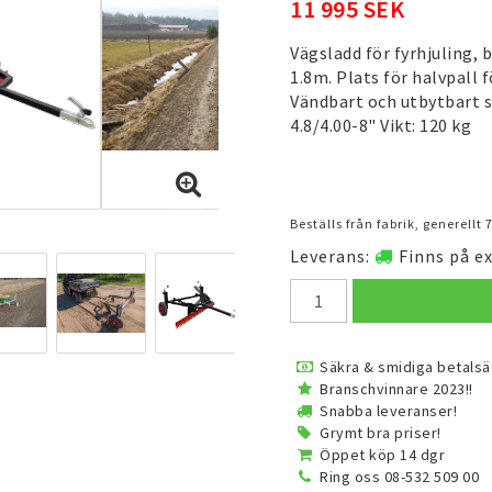
11 995 SEK
Vägsladd för fyrhjuling,
1.8m. Plats för halvpall 
Vändbart och utbytbart så
4.8/4.00-8" Vikt: 120 kg
Beställs från fabrik, generellt
Leverans:
Finns på e
Säkra & smidiga betalsä
Branschvinnare 2023!!
Snabba leveranser!
Grymt bra priser!
Öppet köp 14 dgr
Ring oss 08-532 509 00