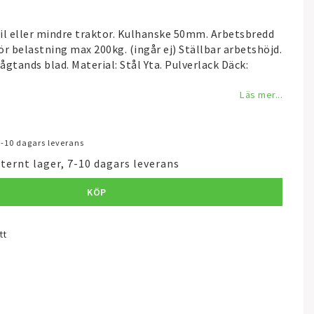
 bil eller mindre traktor. Kulhanske 50mm. Arbetsbredd
för belastning max 200kg. (ingår ej) Ställbar arbetshöjd.
gtands blad. Material: Stål Yta. Pulverlack Däck:
Läs mer...
 7-10 dagars leverans
xternt lager, 7-10 dagars leverans
KÖP
tt