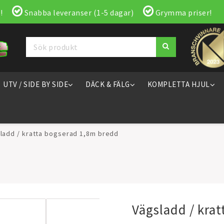
!
Snabba leveranser (1-5 dagar)
Grymma priser!
UTV / SIDE BY SIDE
DÄCK & FÄLG
KOMPLETTA HJUL
ladd / kratta bogserad 1,8m bredd
Vägsladd / kra