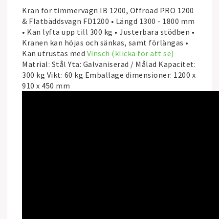
Kran för timmervagn IB 1200, Offroad PRO 1200
& Flatbäddsvagn FD1200 • Längd 1300 - 1800 mm
• Kan lyfta upp till 300 kg • Justerbara stödben •
Kranen kan höjas och sänkas, samt förlängas •
Kan utrustas med
Vinsch (klicka för att se)
Matrial: Stål Yta: Galvaniserad / Målad Kapacitet:
300 kg Vikt: 60 kg Emballage dimensioner: 1200 x
910 x 450 mm