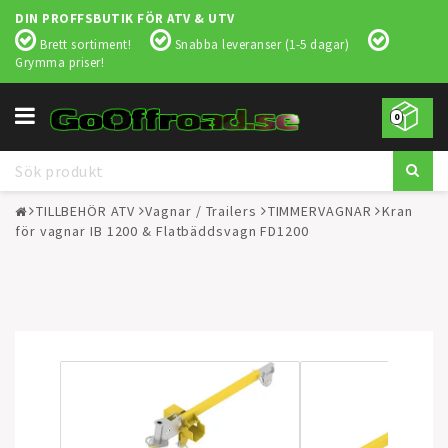
DIN PROFFSBUTIK FÖR ATV & UTV
Brett sortiment!
Snabba leveranser (1-5 dagar)
Grymma priser!
Toggle
0
navigation
TILLBEHÖR ATV
Vagnar / Trailers
TIMMERVAGNAR
Kran
för vagnar IB 1200 & Flatbäddsvagn FD1200