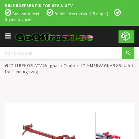
DIN PROFFSBUTIK FÖR ATV & UTV
Brett sortiment!
Snabba leveranser (1-5 dagar)
Grymma priser!
Toggle
0
navigation
TILLBEHÖR ATV
Vagnar / Trailers
TIMMERVAGNAR
Bakdel
för Lunningsvagn