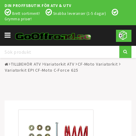
DIN PROFFSBUTIK FÖR ATV & UTV
Brett sortiment!
Snabba leveranser (1-5 dagar)
Grymma priser!
Toggle
0
navigation
TILLBEHÖR ATV
Variatorkit ATV
CF-Moto Variatorkit
Variatorkit EPI CF-Moto C-Force 625