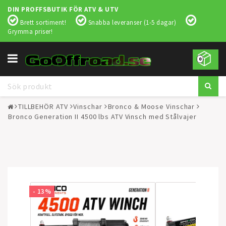
DIN PROFFSBUTIK FÖR ATV & UTV
Brett sortiment!
Snabba leveranser (1-5 dagar)
Grymma priser!
Toggle
0
navigation
TILLBEHÖR ATV
Vinschar
Bronco & Moose Vinschar
Bronco Generation II 4500 lbs ATV Vinsch med Stålvajer
- 13%