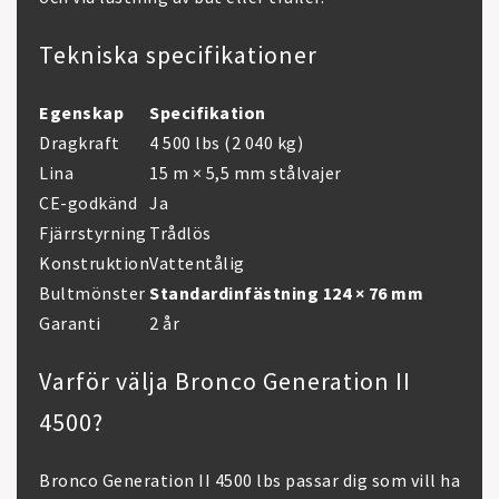
Tekniska specifikationer
Egenskap
Specifikation
Dragkraft
4 500 lbs (2 040 kg)
Lina
15 m × 5,5 mm stålvajer
CE-godkänd
Ja
Fjärrstyrning
Trådlös
Konstruktion
Vattentålig
Bultmönster
Standardinfästning 124 × 76 mm
Garanti
2 år
Varför välja Bronco Generation II
4500?
Bronco Generation II 4500 lbs passar dig som vill ha