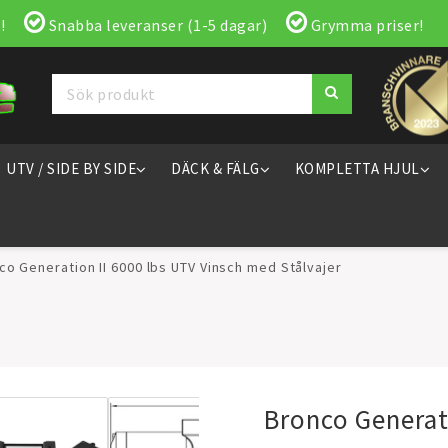
!
Snabba leveranser (1-5 dagar)
Grymma priser!
UTV / SIDE BY SIDE
DÄCK & FÄLG
KOMPLETTA HJUL
co Generation II 6000 lbs UTV Vinsch med Stålvajer
Bronco Generat