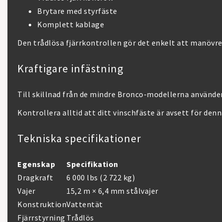
Brytare med styrfäste
Komplett kablage
Den trådlösa fjärrkontrollen gör det enkelt att manövre
Kraftigare infästning
Till skillnad från de mindre Bronco-modellerna använde
Kontrollera alltid att ditt vinschfäste är avsett för denn
Tekniska specifikationer
Egenskap
Specifikation
Dragkraft
6 000 lbs (2 722 kg)
Vajer
15,2 m × 6,4 mm stålvajer
Konstruktion
Vattentät
Fjärrstyrning
Trådlös