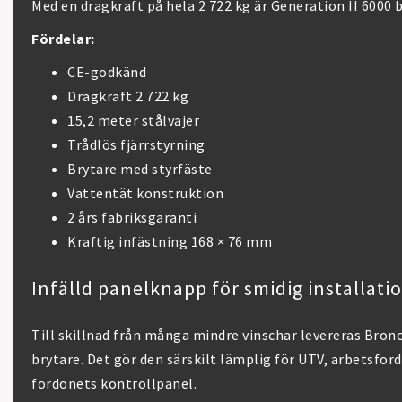
Med en dragkraft på hela 2 722 kg är Generation II 6000
Fördelar:
CE-godkänd
Dragkraft 2 722 kg
15,2 meter stålvajer
Trådlös fjärrstyrning
Brytare med styrfäste
Vattentät konstruktion
2 års fabriksgaranti
Kraftig infästning 168 × 76 mm
Infälld panelknapp för smidig installati
Till skillnad från många mindre vinschar levereras Bron
brytare. Det gör den särskilt lämplig för UTV, arbetsford
fordonets kontrollpanel.