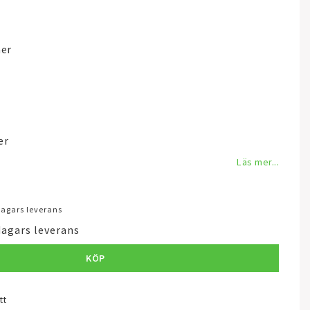
er
er
Läs mer...
 dagars leverans
dagars leverans
KÖP
tt