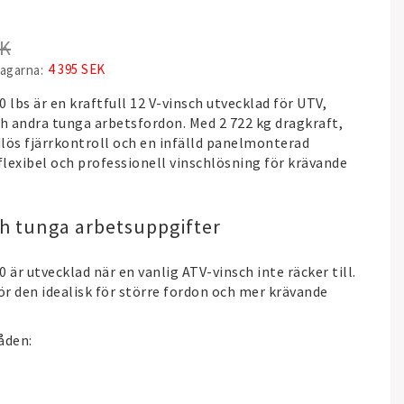
EK
4 395 SEK
dagarna
 lbs är en kraftfull 12 V-vinsch utvecklad för UTV,
och andra tunga arbetsfordon. Med 2 722 kg dragkraft,
dlös fjärrkontroll och en infälld panelmonterad
lexibel och professionell vinschlösning för krävande
ch tunga arbetsuppgifter
 är utvecklad när en vanlig ATV-vinsch inte räcker till.
r den idealisk för större fordon och mer krävande
åden: