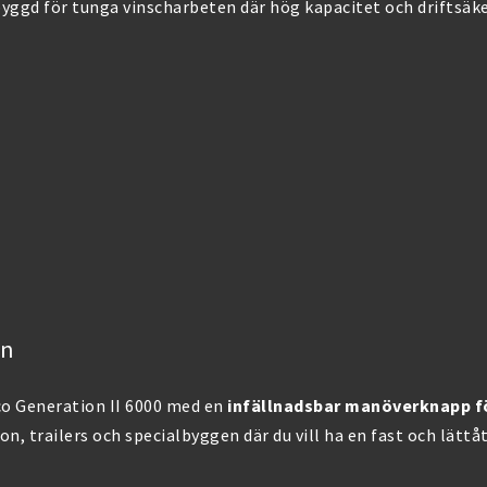
 byggd för tunga vinscharbeten där hög kapacitet och driftsäk
on
co Generation II 6000 med en
infällnadsbar manöverknapp f
on, trailers och specialbyggen där du vill ha en fast och lätt