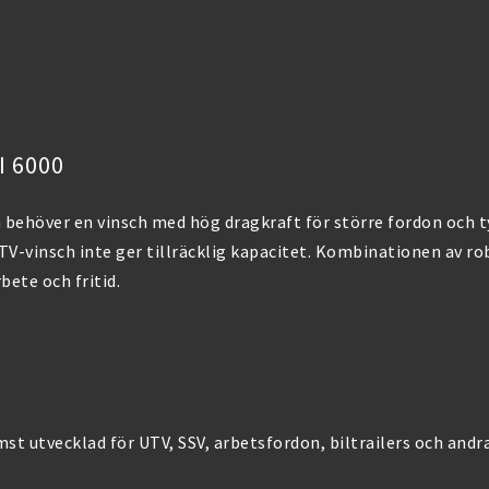
I 6000
 behöver en vinsch med hög dragkraft för större fordon och t
ATV-vinsch inte ger tillräcklig kapacitet. Kombinationen av ro
bete och fritid.
st utvecklad för UTV, SSV, arbetsfordon, biltrailers och andr