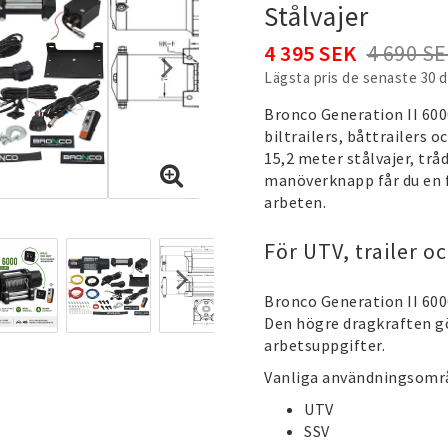
Stålvajer
4 395 SEK
4 690 S
Lägsta pris de senaste 30 
Bronco Generation II 6000
biltrailers, båttrailers 
15,2 meter stålvajer, trå
manöverknapp får du en f
arbeten.
För UTV, trailer o
Bronco Generation II 6000
Den högre dragkraften gö
arbetsuppgifter.
Vanliga användningsomr
UTV
SSV