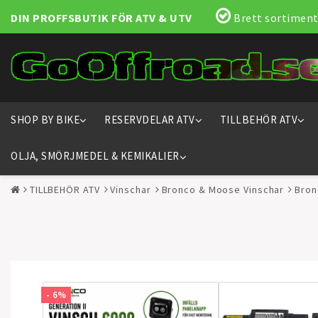
DIN PROFFSBUTIK FÖR ATV & UTV
Brett sortiment
SHOP BY BIKE
RESERVDELAR ATV
TILLBEHÖR ATV
OLJA, SMÖRJMEDEL & KEMIKALIER
TILLBEHÖR ATV
Vinschar
Bronco & Moose Vinschar
Bron
- 6%