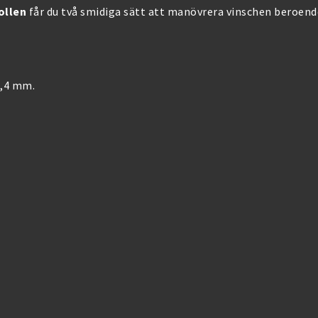
ollen
får du två smidiga sätt att manövrera vinschen beroende
6,4 mm.