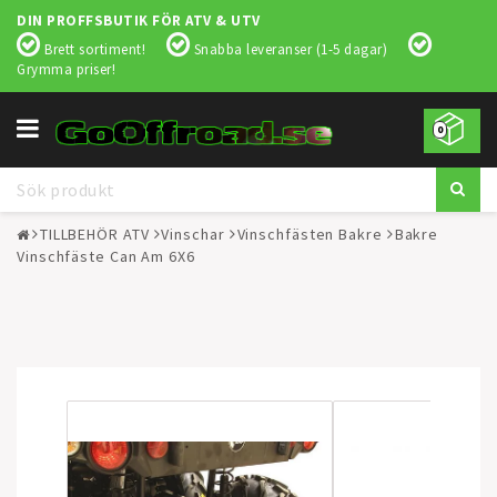
DIN PROFFSBUTIK FÖR ATV & UTV
Brett sortiment!
Snabba leveranser (1-5 dagar)
Grymma priser!
Toggle
0
navigation
TILLBEHÖR ATV
Vinschar
Vinschfästen Bakre
Bakre
Vinschfäste Can Am 6X6