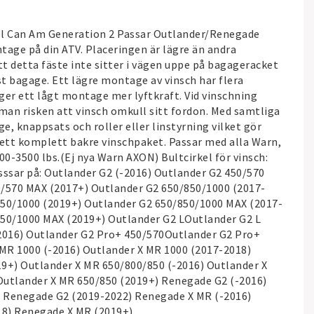
ill Can Am Generation 2 Passar Outlander/Renegade
tage på din ATV. Placeringen är lägre än andra
tt detta fäste inte sitter i vägen uppe på bagageracket
st bagage. Ett lägre montage av vinsch har flera
 ger ett lågt montage mer lyftkraft. Vid vinschning
 man risken att vinsch omkull sitt fordon. Med samtliga
ge, knappsats och roller eller linstyrning vilket gör
l ett komplett bakre vinschpaket. Passar med alla Warn,
0-3500 lbs.(Ej nya Warn AXON) Bultcirkel för vinsch:
ssar på: Outlander G2 (-2016) Outlander G2 450/570
0/570 MAX (2017+) Outlander G2 650/850/1000 (2017-
850/1000 (2019+) Outlander G2 650/850/1000 MAX (2017-
850/1000 MAX (2019+) Outlander G2 LOutlander G2 L
016) Outlander G2 Pro+ 450/570Outlander G2 Pro+
MR 1000 (-2016) Outlander X MR 1000 (2017-2018)
9+) Outlander X MR 650/800/850 (-2016) Outlander X
Outlander X MR 650/850 (2019+) Renegade G2 (-2016)
 Renegade G2 (2019-2022) Renegade X MR (-2016)
8) Renegade X MR (2019+)