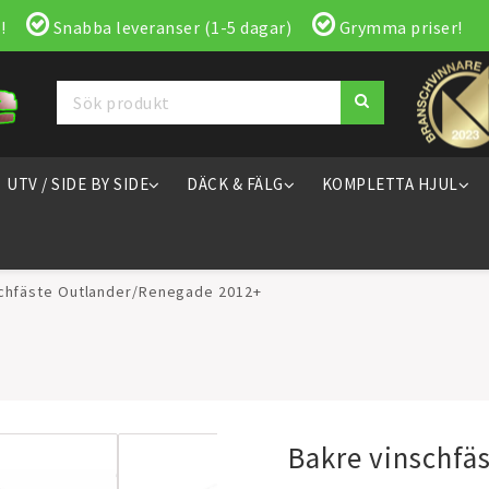
!
Snabba leveranser (1-5 dagar)
Grymma priser!
UTV / SIDE BY SIDE
DÄCK & FÄLG
KOMPLETTA HJUL
schfäste Outlander/Renegade 2012+
Bakre vinschfä