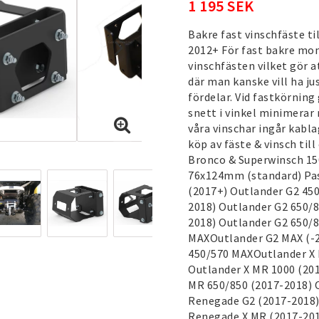
1 195 SEK
Bakre fast vinschfäste t
2012+ För fast bakre mon
vinschfästen vilket gör a
där man kanske vill ha ju
fördelar. Vid fastkörning
snett i vinkel minimerar
våra vinschar ingår kabla
köp av fäste & vinsch til
Bronco & Superwinsch 150
76x124mm (standard) Pas
(2017+) Outlander G2 45
2018) Outlander G2 650/
2018) Outlander G2 650/
MAXOutlander G2 MAX (-2
450/570 MAXOutlander X 
Outlander X MR 1000 (201
MR 650/850 (2017-2018) 
Renegade G2 (2017-2018)
Renegade X MR (2017-201