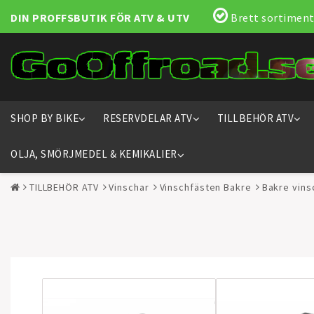
DIN PROFFSBUTIK FÖR ATV & UTV
Brett sortiment
SHOP BY BIKE
RESERVDELAR ATV
TILLBEHÖR ATV
OLJA, SMÖRJMEDEL & KEMIKALIER
TILLBEHÖR ATV
Vinschar
Vinschfästen Bakre
Bakre vin