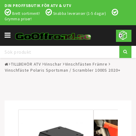
DIN PROFFSBUTIK FÖR ATV & UTV
Brett sortiment!
Snabba leveranser (1-5 dagar)
Grymma priser!
Toggle
0
navigation
TILLBEHÖR ATV
Vinschar
Vinschfästen Främre
Vinschfäste Polaris Sportsman / Scrambler 1000S 2020+