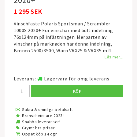
2020+
1 295 SEK
Vinschfäste Polaris Sportsman / Scrambler
1000S 2020+ För vinschar med bult indelning
76x124mm på infästningen. Merparten av
vinschar på marknaden har denna indelning,
Bronco 2500/3500, Warn VRX25 & VRX35 m.fl
Läs mer...
Leverans:
Lagervara för omg leverans
KÖP
Säkra & smidiga betalsätt
Branschvinnare 2023!!
Snabba leveranser!
Grymt bra priser!
Öppet köp 14 dgr