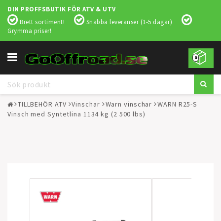
DIN PROFFSBUTIK FÖR ATV & UTV
Brett sortiment!
Snabba leveranser (1-5 dagar)
Grymma priser!
Toggle
0
navigation
TILLBEHÖR ATV
Vinschar
Warn vinschar
WARN R25-S
Vinsch med Syntetlina 1134 kg (2 500 lbs)