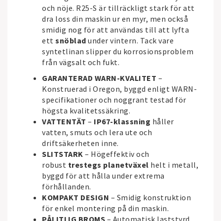
och nöje. R25-S är tillräckligt stark för att
dra loss din maskin ur en myr, men också
smidig nog för att användas till att lyfta
ett
snöblad
under vintern. Tack vare
syntetlinan slipper du korrosionsproblem
från vägsalt och fukt.
GARANTERAD WARN-KVALITET
–
Konstruerad i Oregon, byggd enligt WARN-
specifikationer och noggrant testad för
högsta kvalitetssäkring.
VATTENTÄT
–
IP67-klassning
håller
vatten, smuts och lera ute och
driftsäkerheten inne.
SLITSTARK
– Högeffektiv och
robust
trestegs planetväxel
helt i metall,
byggd för att hålla under extrema
förhållanden.
KOMPAKT DESIGN
– Smidig konstruktion
för enkel montering på din maskin.
PÅLITLIG BROMS
– Automatisk laststyrd