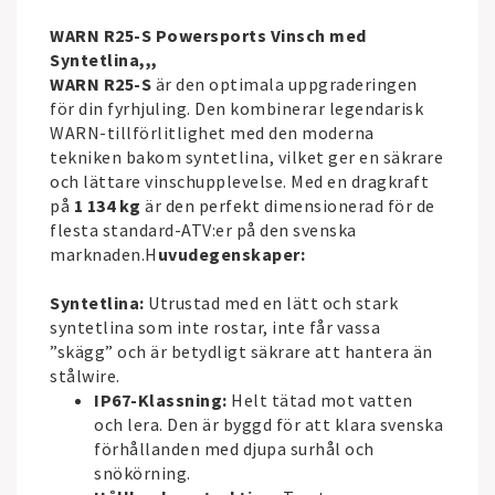
WARN R25-S Powersports Vinsch med
Syntetlina,,,
WARN R25-S
är den optimala uppgraderingen
för din fyrhjuling. Den kombinerar legendarisk
WARN-tillförlitlighet med den moderna
tekniken bakom syntetlina, vilket ger en säkrare
och lättare vinschupplevelse. Med en dragkraft
på
1 134 kg
är den perfekt dimensionerad för de
flesta standard-ATV:er på den svenska
marknaden.H
uvudegenskaper:
Syntetlina:
Utrustad med en lätt och stark
syntetlina som inte rostar, inte får vassa
”skägg” och är betydligt säkrare att hantera än
stålwire.
IP67-Klassning:
Helt tätad mot vatten
och lera. Den är byggd för att klara svenska
förhållanden med djupa surhål och
snökörning.