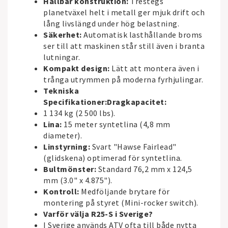
Hållbar konstruktion:
Trestegs
planetväxel helt i metall ger mjuk drift och
lång livslängd under hög belastning.
Säkerhet:
Automatisk lasthållande broms
ser till att maskinen står still även i branta
lutningar.
Kompakt design:
Lätt att montera även i
trånga utrymmen på moderna fyrhjulingar.
Tekniska
Specifikationer:
Dragkapacitet:
1 134 kg (2 500 lbs).
Lina:
15 meter syntetlina (4,8 mm
diameter).
Linstyrning:
Svart "Hawse Fairlead"
(glidskena) optimerad för syntetlina.
Bultmönster:
Standard 76,2 mm x 124,5
mm (3.0" x 4.875").
Kontroll:
Medföljande brytare för
montering på styret (Mini-rocker switch).
Varför välja R25-S i Sverige?
I Sverige används ATV ofta till både nytta